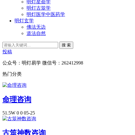
明灯星命学
明灯古筮学
明灯医学中医药学
明灯玄学
佛法无边
道法自然
搜 索
投稿
公众号：明灯易学 微信号：262412998
热门分类
命理咨询
51.5W
0
0
05-25
古筮神数咨询