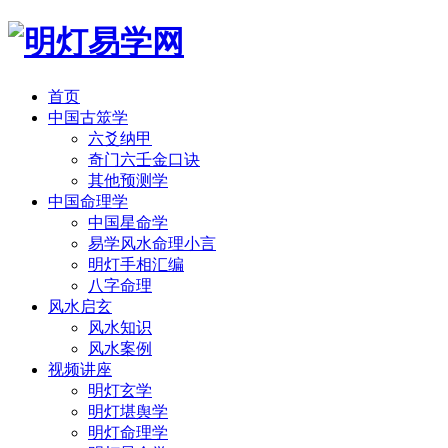
首页
中国古筮学
六爻纳甲
奇门六壬金口诀
其他预测学
中国命理学
中国星命学
易学风水命理小言
明灯手相汇编
八字命理
风水启玄
风水知识
风水案例
视频讲座
明灯玄学
明灯堪舆学
明灯命理学