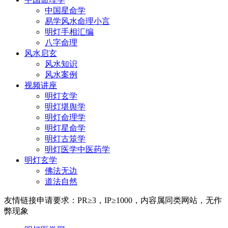
中国星命学
易学风水命理小言
明灯手相汇编
八字命理
风水启玄
风水知识
风水案例
视频讲座
明灯玄学
明灯堪舆学
明灯命理学
明灯星命学
明灯古筮学
明灯医学中医药学
明灯玄学
佛法无边
道法自然
友情链接
申请要求：PR≥3，IP≥1000，内容属同类网站，无作
弊现象