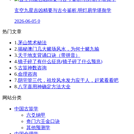
玄空九星吉凶精要与古今鉴析.明灯易学堪舆学
2026-06-05
0
热门文章
1.
茅山禁术秘法
2.
揭秘澳门几大赌场风水，为何十赌九输
3.
天干地支背诵口诀（带拼音）
4.
镜子碎了有什么征兆(镜子碎了什么预兆)
5.
古筮神数咨询
6.
命理咨询
7.
阴宅管三代，祖坟风水发力应于人，赶紧看看吧
8.
八字喜用神确定方法大全
网站分类
中国古筮学
六爻纳甲
奇门六壬金口诀
其他预测学
中国命理学