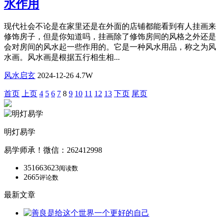
水作用
现代社会不论是在家里还是在外面的店铺都能看到有人挂画来
修饰房子，但是你知道吗，挂画除了修饰房间的风格之外还是
会对房间的风水起一些作用的。它是一种风水用品，称之为风
水画。风水画是根据五行相生相...
风水启玄
2024-12-26
4.7W
首页
上页
4
5
6
7
8
9
10
11
12
13
下页
尾页
明灯易学
易学师承！微信：262412998
351663623
阅读数
2665
评论数
最新文章