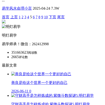
...
易学风水命理小言
2025-04-24
7.3W
首页
上页
1
2
3
4
5
6
7
8
9
10
下页
尾页
明灯易学
易学师承！微信：262412998
351663623
阅读数
2665
评论数
最新文章
善良是给这个世界一个更好的自己
2026-06-11
0
守财高手是怎样炼成的.紫微斗数探谜5.明灯易学