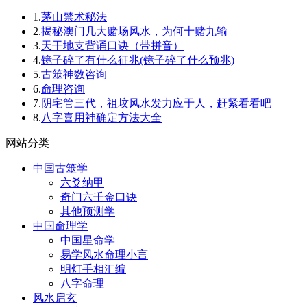
1.
茅山禁术秘法
2.
揭秘澳门几大赌场风水，为何十赌九输
3.
天干地支背诵口诀（带拼音）
4.
镜子碎了有什么征兆(镜子碎了什么预兆)
5.
古筮神数咨询
6.
命理咨询
7.
阴宅管三代，祖坟风水发力应于人，赶紧看看吧
8.
八字喜用神确定方法大全
网站分类
中国古筮学
六爻纳甲
奇门六壬金口诀
其他预测学
中国命理学
中国星命学
易学风水命理小言
明灯手相汇编
八字命理
风水启玄