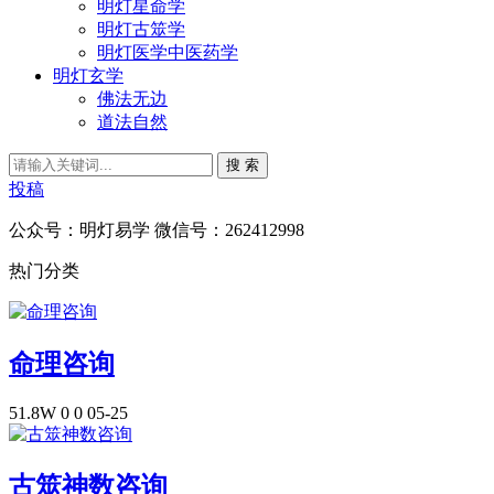
明灯星命学
明灯古筮学
明灯医学中医药学
明灯玄学
佛法无边
道法自然
搜 索
投稿
公众号：明灯易学 微信号：262412998
热门分类
命理咨询
51.8W
0
0
05-25
古筮神数咨询