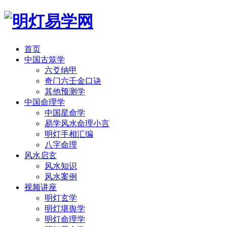
首页
中国古筮学
六爻纳甲
奇门六壬金口诀
其他预测学
中国命理学
中国星命学
易学风水命理小言
明灯手相汇编
八字命理
风水启玄
风水知识
风水案例
视频讲座
明灯玄学
明灯堪舆学
明灯命理学